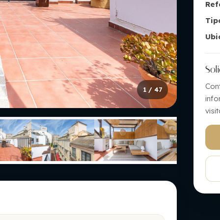
Ref
Tip
Ubi
Sol
Con
1
/ 47
inf
visit