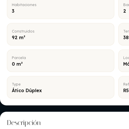
Habitaciones
Ba
3
2
Construidos
Te
92 m²
38
Parcela
Lo
0 m²
Má
Type
Re
Ático Dúplex
R
Descripción