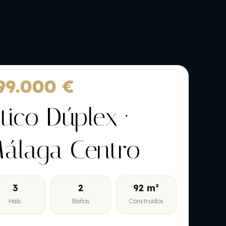
99.000 €
tico Dúplex ·
álaga Centro
3
2
92 m²
Hab.
Baños
Construidos