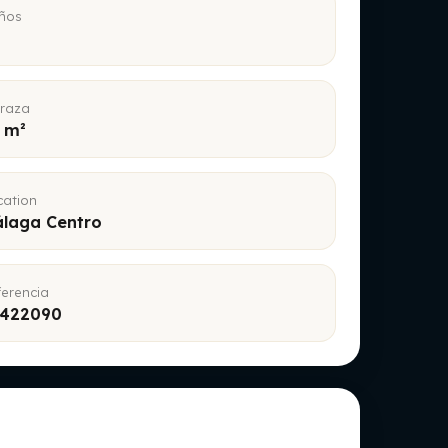
ños
rraza
 m²
cation
laga Centro
ferencia
5422090