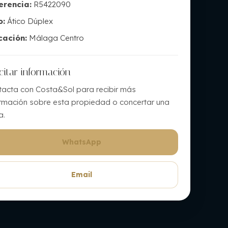
erencia:
R5422090
o:
Ático Dúplex
cación:
Málaga Centro
icitar información
tacta con Costa&Sol para recibir más
ormación sobre esta propiedad o concertar una
a.
WhatsApp
Email