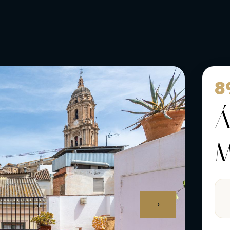
8
Á
M
›