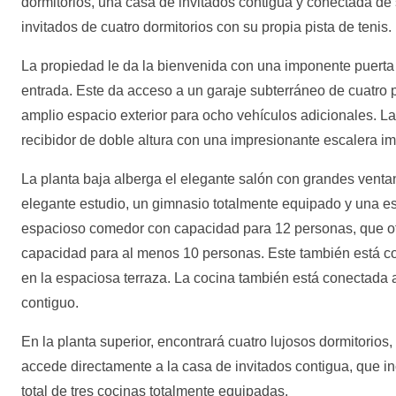
dormitorios, una casa de invitados contigua y conectada de 
invitados de cuatro dormitorios con su propia pista de tenis.
La propiedad le da la bienvenida con una imponente puert
entrada. Este da acceso a un garaje subterráneo de cuatro p
amplio espacio exterior para ocho vehículos adicionales. La
recibidor de doble altura con una impresionante escalera im
La planta baja alberga el elegante salón con grandes venta
elegante estudio, un gimnasio totalmente equipado y una es
espacioso comedor con capacidad para 12 personas, que ofr
capacidad para al menos 10 personas. Este también está cone
en la espaciosa terraza. La cocina también está conectada 
contiguo.
En la planta superior, encontrará cuatro lujosos dormitorio
accede directamente a la casa de invitados contigua, que in
total de tres cocinas totalmente equipadas.