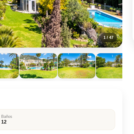
1
/ 47
Baños
12