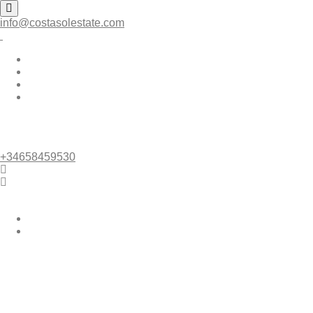
info@costasolestate.com
Inicio
Propiedades
contacto
Sobre nosotros
+34658459530