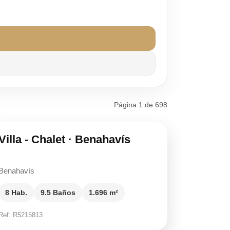
21.500.000 €
Página 1 de 698
Villa - Chalet · Benahavís
Benahavís
8 Hab.
9.5 Baños
1.696 m²
Ref: R5215813
19.850.000 €