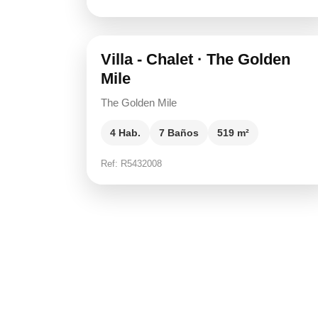
15.900.000 €
Villa - Chalet · The Golden
Mile
The Golden Mile
4 Hab.
7 Baños
519 m²
Ref: R5432008