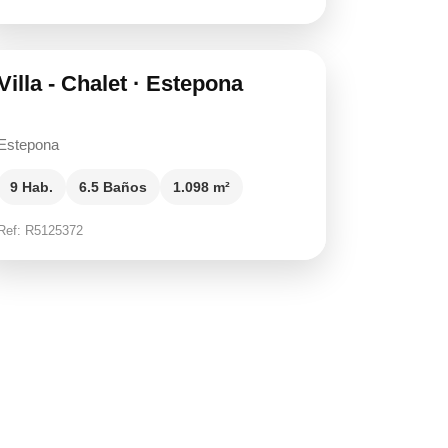
15.000.000 €
Villa - Chalet · Estepona
Estepona
9 Hab.
6.5 Baños
1.098 m²
Ref: R5125372