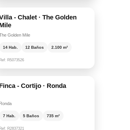
Villa - Chalet · The Golden
Mile
The Golden Mile
14 Hab.
12 Baños
2.100 m²
Ref: R5073526
16.500.000 €
Finca - Cortijo · Ronda
Ronda
7 Hab.
5 Baños
735 m²
Ref: R2837321