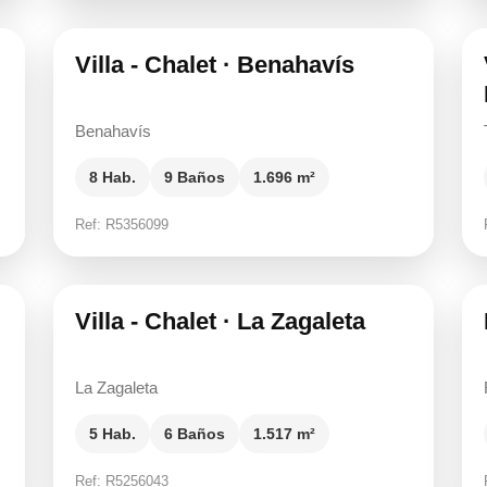
Villa - Chalet · Benahavís
Benahavís
8 Hab.
9 Baños
1.696 m²
Ref: R5356099
17.900.000 €
Villa - Chalet · La Zagaleta
La Zagaleta
5 Hab.
6 Baños
1.517 m²
Ref: R5256043