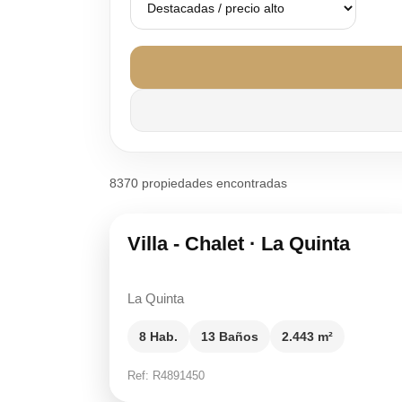
28.950.000 €
8370 propiedades encontradas
Villa - Chalet · La Quinta
La Quinta
8 Hab.
13 Baños
2.443 m²
Ref: R4891450
19.995.000 €