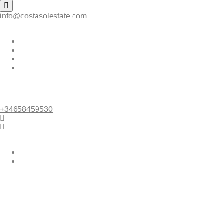
info@costasolestate.com
Inicio
Propiedades
contacto
Sobre nosotros
+34658459530