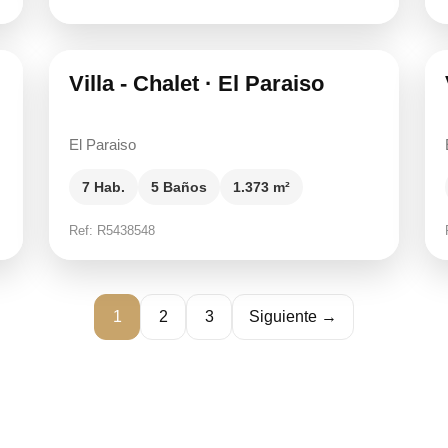
15.000.000 €
Villa - Chalet · El Paraiso
El Paraiso
7 Hab.
5 Baños
1.373 m²
Ref: R5438548
1
2
3
Siguiente →