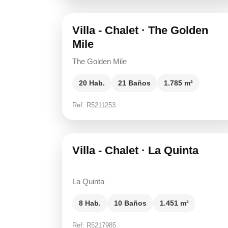
Villa - Chalet · The Golden
Mile
The Golden Mile
20 Hab.
21 Baños
1.785 m²
Ref: R5211253
18.650.000 €
Villa - Chalet · La Quinta
La Quinta
8 Hab.
10 Baños
1.451 m²
Ref: R5217985