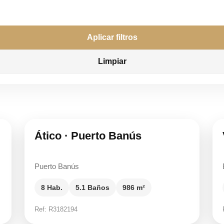
Aplicar filtros
Limpiar
24.000.000 €
Ático · Puerto Banús
Puerto Banús
8 Hab.
5.1 Baños
986 m²
Ref: R3182194
19.880.000 €